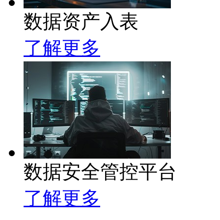
数据资产入表
了解更多
数据安全管控平台
了解更多