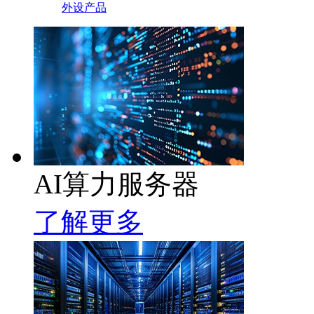
外设产品
AI算力服务器
了解更多