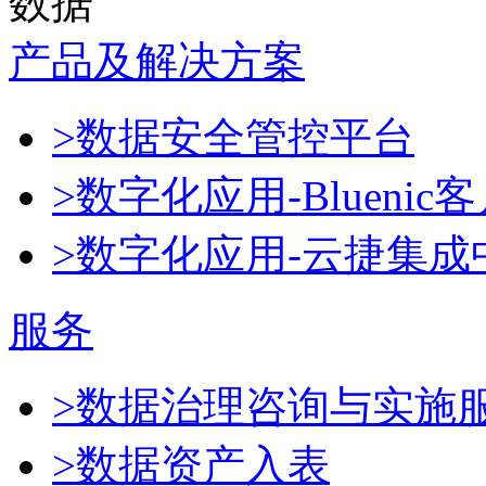
数据
产品及解决方案
>数据安全管控平台
>数字化应用-Blueni
>数字化应用-云捷集成
服务
>数据治理咨询与实施
>数据资产入表