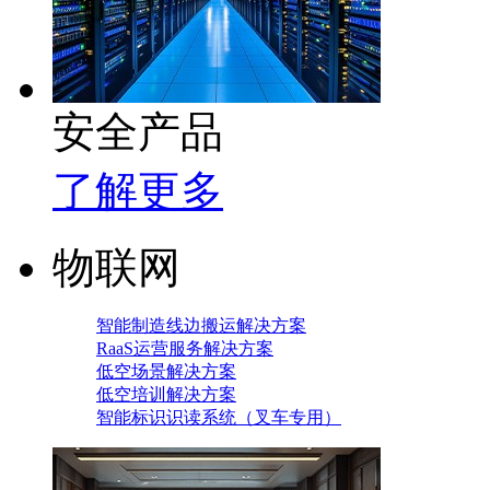
安全产品
了解更多
物联网
智能制造线边搬运解决方案
RaaS运营服务解决方案
低空场景解决方案
低空培训解决方案
智能标识识读系统（叉车专用）