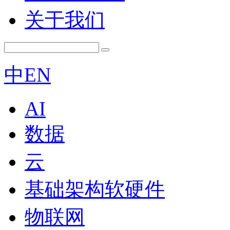
关于我们
中
EN
AI
数据
云
基础架构软硬件
物联网