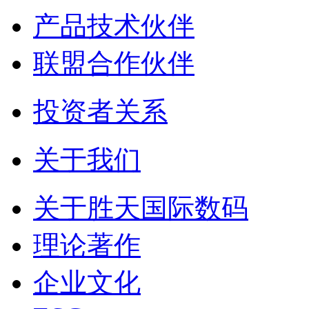
产品技术伙伴
联盟合作伙伴
投资者关系
关于我们
关于胜天国际数码
理论著作
企业文化