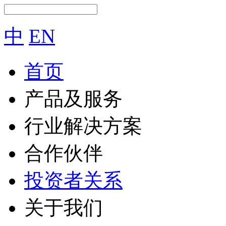
中
EN
首页
产品及服务
行业解决方案
合作伙伴
投资者关系
关于我们