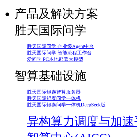
产品及解决方案
胜天国际问学
胜天国际问学 企业级Agent中台
胜天国际问学 智能流程工作台
爱问学 PC本地部署大模型
智算基础设施
胜天国际鲲泰智算服务器
胜天国际鲲泰问学一体机
胜天国际鲲泰问学一体机DeepSeek版
异构算力调度与加速