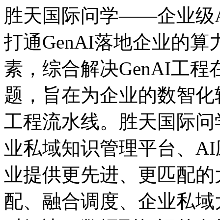
胜天国际问学——企业级Ag
打通GenAI落地企业的算力
素，综合解决GenAI工程在
题，旨在为企业的数智
工程流水线。胜天国际问学
业私域知识管理平台、A
业提供更先进、更匹配的
配、融合调度、企业