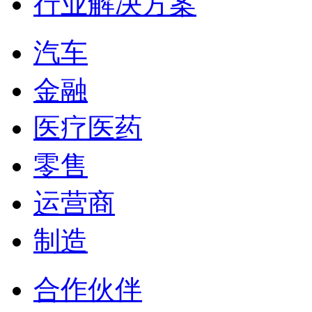
行业解决方案
汽车
金融
医疗医药
零售
运营商
制造
合作伙伴