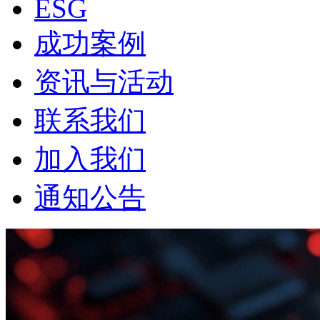
ESG
成功案例
资讯与活动
联系我们
加入我们
通知公告