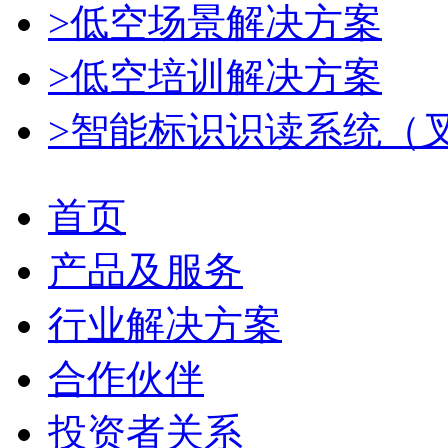
>低空场景解决方案
>低空培训解决方案
>智能标识识读系统（
首页
产品及服务
行业解决方案
合作伙伴
投资者关系