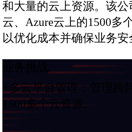
和大量的云上资源。该公司需
云、Azure云上的150
以优化成本并确保业务安
业务挑战
• 多云平台管理：管理跨阿里
1500多个云资源。