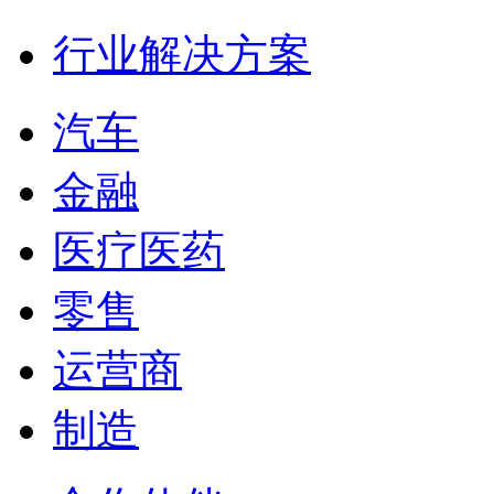
行业解决方案
汽车
金融
医疗医药
零售
运营商
制造