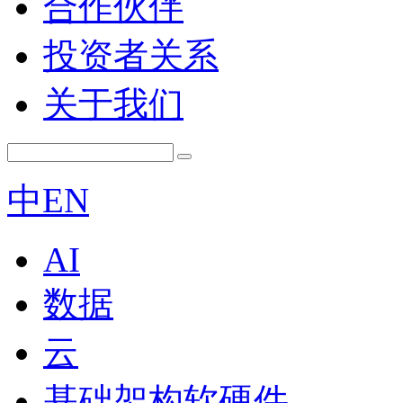
合作伙伴
投资者关系
关于我们
中
EN
AI
数据
云
基础架构软硬件