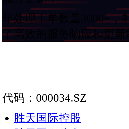
年处理工单数量3000+，
了高效的服务响应和更新
代码：000034.SZ
胜天国际控股