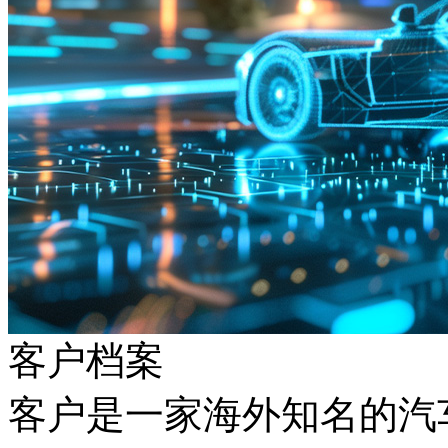
客户档案
客户是一家海外知名的汽车