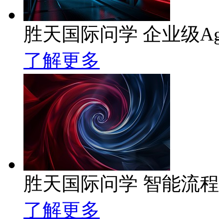
胜天国际问学 企业级Ag
了解更多
胜天国际问学 智能流
了解更多