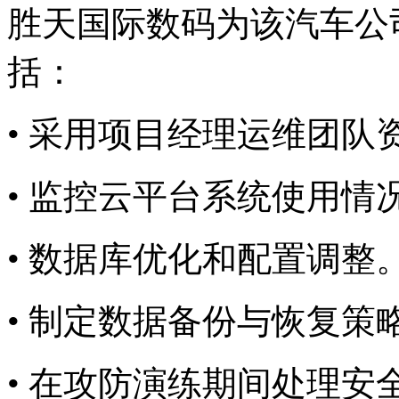
胜天国际数码为该汽车公
括：
• 采用项目经理运维团队
• 监控云平台系统使用情况
• 数据库优化和配置调整
• 制定数据备份与恢复策
• 在攻防演练期间处理安全