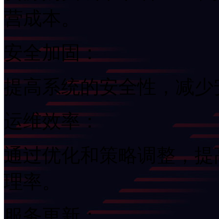
营成本。
安全加固：
提高系统的安全性，减
运维效率：
通过优化和策略调整，提
理率。
服务更新：