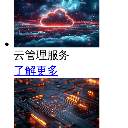
云管理服务
了解更多