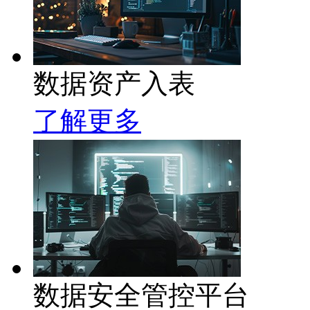
数据资产入表
了解更多
数据安全管控平台